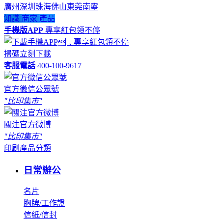
廣州
深圳
珠海
佛山
東莞
南寧
知識
商家
產品
手機版APP
專享紅包領不停
掃碼立刻下載
客服電話
400-100-9617
官方微信公眾號
"比印集市"
關注官方微博
"比印集市"
印刷產品分類
日常辦公
名片
胸牌/工作證
信紙/信封